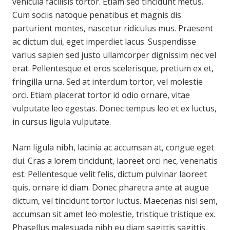
vehicula facilisis tortor. Etiam sed tincidunt metus.
Cum sociis natoque penatibus et magnis dis
parturient montes, nascetur ridiculus mus. Praesent
ac dictum dui, eget imperdiet lacus. Suspendisse
varius sapien sed justo ullamcorper dignissim nec vel
erat. Pellentesque et eros scelerisque, pretium ex et,
fringilla urna. Sed at interdum tortor, vel molestie
orci. Etiam placerat tortor id odio ornare, vitae
vulputate leo egestas. Donec tempus leo et ex luctus,
in cursus ligula vulputate.
Nam ligula nibh, lacinia ac accumsan at, congue eget
dui. Cras a lorem tincidunt, laoreet orci nec, venenatis
est. Pellentesque velit felis, dictum pulvinar laoreet
quis, ornare id diam. Donec pharetra ante at augue
dictum, vel tincidunt tortor luctus. Maecenas nisl sem,
accumsan sit amet leo molestie, tristique tristique ex.
Phasellus malesuada nibh eu diam sagittis sagittis.